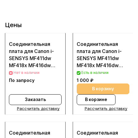
Цены
Соединительная
Соединительная
плата для Canon i-
плата для Canon i-
SENSYS MF411dw
SENSYS MF411dw
MF418x MF416dw
MF418x MF416dw
FM1-R906 (Деталь с
FM1-R906 (Деталь с
Нет в наличии
Есть в наличии
разбора (Б/у))
разбора (Б/у))
По запросу
1 000 ₽
В корзину
Заказать
В корзине
Рассчитать доставку
Рассчитать доставку
Соединительная
Соединительная