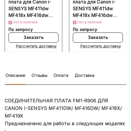
плата для Canon i-
плата для Canon i-
SENSYS MF411dw
SENSYS MF411dw
MF418x MF416dw
MF418x MF416dw
FM1-R906 (Деталь
FM1-R906 (Деталь
Нет в наличии
Нет в наличии
восстановленная)
новая)
По запросу
По запросу
Заказать
Заказать
Рассчитать доставку
Рассчитать доставку
Описание
Отзывы
Оплата
Доставка
СОЕДИНИТЕЛЬНАЯ ПЛАТА FM1-R906 ДЛЯ
CANON I-SENSYS MF411DW/ MF416DW/ MF418X/
MF419X
Предназначено для работы в следующих моделях