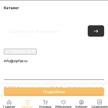
Каталог
Акции
Бренды
Услуги
Блог
Условия оплаты
Условия доставки
Контакты
Магазины
Гарантия на товар
Документы
+7 922 014 56 11
info@zipfair.ru
г. Челябинск, проспект Победы, 319
© 2026 Интернет-магазин "Zipfair"
Конфиденциальность
Подробнее
Главная
Каталог
Корзина
Избранные
Кабинет
Сравнение