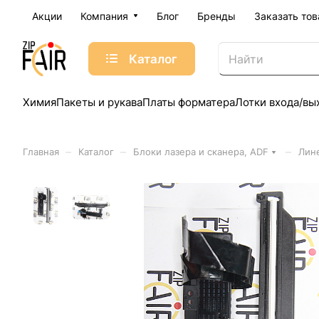
Акции
Компания
Блог
Бренды
Заказать тов
Каталог
Химия
Пакеты и рукава
Платы форматера
Лотки входа/вы
–
–
–
Главная
Каталог
Блоки лазера и сканера, ADF
Лин