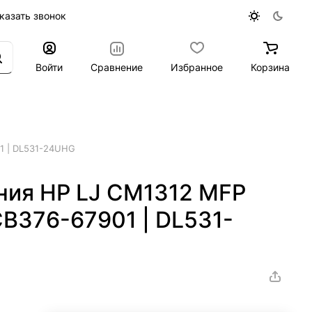
казать звонок
Войти
Сравнение
Избранное
Корзина
1 | DL531-24UHG
ния HP LJ CM1312 MFP
B376-67901 | DL531-