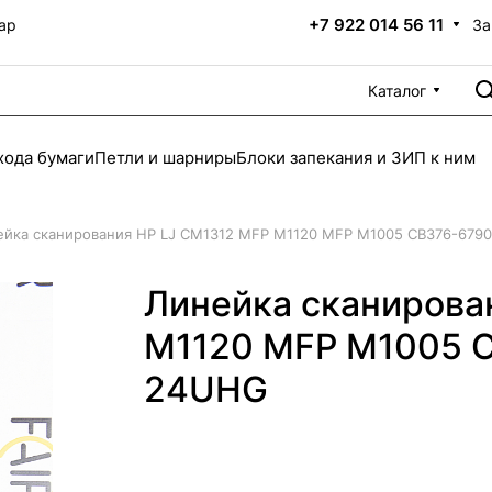
+7 922 014 56 11
За
ар
Каталог
хода бумаги
Петли и шарниры
Блоки запекания и ЗИП к ним
ейка сканирования HP LJ CM1312 MFP M1120 MFP M1005 CB376-6790
Линейка сканирова
M1120 MFP M1005 C
24UHG