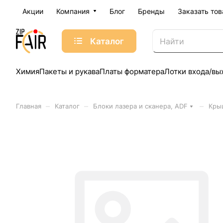
Акции
Компания
Блог
Бренды
Заказать тов
Каталог
Химия
Пакеты и рукава
Платы форматера
Лотки входа/вы
–
–
–
Главная
Каталог
Блоки лазера и сканера, ADF
Крыш