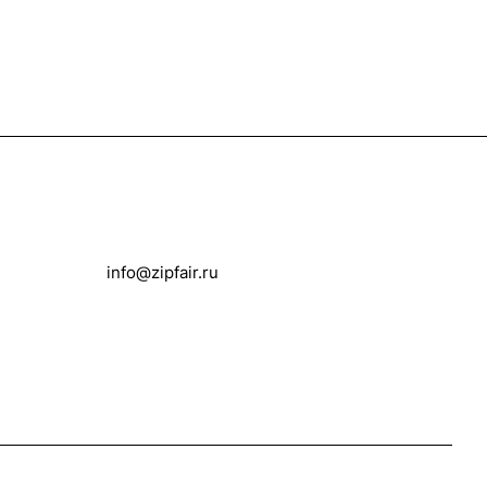
+7 922 014 56 11
info@zipfair.ru
г. Челябинск, проспект Победы, 319