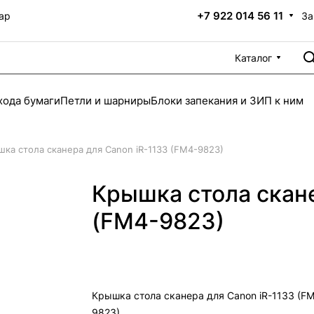
+7 922 014 56 11
За
ар
Каталог
хода бумаги
Петли и шарниры
Блоки запекания и ЗИП к ним
ка стола сканера для Canon iR-1133 (FM4-9823)
Крышка стола скане
(FM4-9823)
Крышка стола сканера для Canon iR-1133 (F
9823)